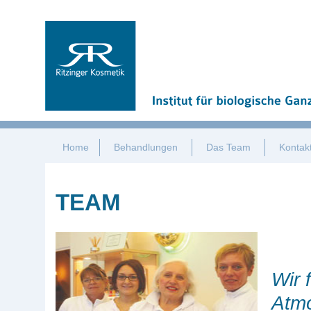
Home
Behandlungen
Das Team
Kontak
TEAM
Wir 
Atm